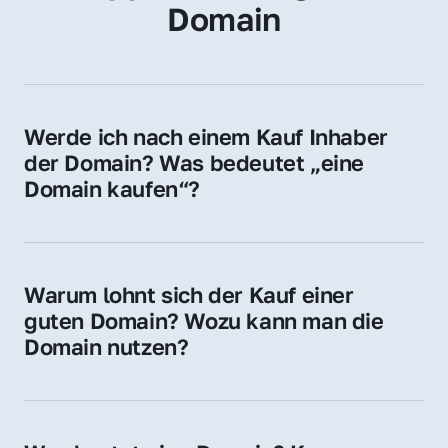
Domain
Werde ich nach einem Kauf Inhaber 
der Domain? Was bedeutet „eine 
Domain kaufen“?
Ja, Sie werden der offizielle Domain-Inhaber. 
Sie erhalten alle Rechte zur Nutzung, 
Verwaltung oder Weiterveräußerung der 
Warum lohnt sich der Kauf einer 
Domain.
guten Domain? Wozu kann man die 
Domain nutzen?
Eine starke Domain steigert Sichtbarkeit, 
Vertrauen und Markenwert. Nutzen Sie sie 
für Ihre Website, Weiterleitung, E-Mail-