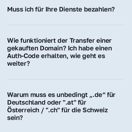
Hosting-Anbieter) fallen geringe laufende 
Muss ich für Ihre Dienste bezahlen?
Gebühren an. Diese bewegen sich für .de 
Nein, bei uns zahlen Sie nur den Kaufpreis 
Domains bei ca. 5€ / Jahr
der Domain – ohne zusätzliche Vermittlungs- 
oder Servicegebühren.
Wie funktioniert der Transfer einer 
gekauften Domain? Ich habe einen 
Auth-Code erhalten, wie geht es 
weiter?
Mit dem Auth-Code beauftragen Sie Ihren 
Provider, die Domain zu übernehmen. Gerne 
begleiten wir Sie bei diesem einfachen und 
Warum muss es unbedingt „.de“ für 
schnellen Prozess.
Deutschland oder ".at" für 
Österreich / ".ch" für die Schweiz 
sein?
Diese Endungen stehen für regionale 