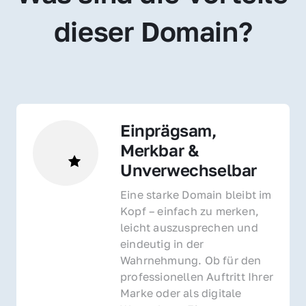
dieser Domain?
Einprägsam, 
Merkbar & 
Unverwechselbar
Eine starke Domain bleibt im 
Kopf – einfach zu merken, 
leicht auszusprechen und 
eindeutig in der 
Wahrnehmung. Ob für den 
professionellen Auftritt Ihrer 
Marke oder als digitale 