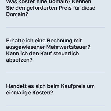
Was kostet eine Domain? Kennen 
Adressen oder als digitale Investition.
Sie den geforderten Preis für diese 
Domain?
Der Preis variiert je nach Domain. Für diese 
Domain liegt ein konkreter Kaufpreis vor – 
kontaktieren Sie uns gerne für ein 
Erhalte ich eine Rechnung mit 
unverbindliches Angebot.
ausgewiesener Mehrwertsteuer? 
Kann ich den Kauf steuerlich 
absetzen?
Ja, Sie erhalten eine Rechnung mit MwSt. 
Für Unternehmen ist der Kauf in der Regel 
steuerlich absetzbar.
Handelt es sich beim Kaufpreis um 
einmalige Kosten?
Ja. Der Kaufpreis ist einmalig. Nur beim 
späteren Betrieb der Domain (z. B. beim 